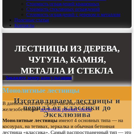
Стоимость ограждений крашенных
Стоимость стеклянных ограждений
Стоимость ограждений с деревом и металлом
Полезные статьи
Контакты
ЛЕСТНИЦЫ ИЗ ДЕРЕВА,
ЧУГУНА, КАМНЯ,
МЕТАЛЛА И СТЕКЛА
Закажите замер-консультацию
Монолитные лестницы
ждения
Изготавливаем лестницы и
В данном каталоге представлены обычные
перила от классики до
железобетонные
лестницы разных типов
.
Эксклюзива
Монолитные лестницы
имеют 4 основных типа — на
косоурах, на тетивах, зеркалка и обычная бетонная
лестница «классика». Самый распространенный тип — это