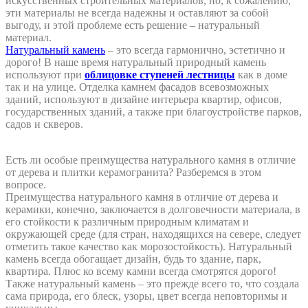
искусственных строительных материалов, но, к сожалению,
эти материалы не всегда надежны и оставляют за собой
выгоду, и этой проблеме есть решение – натуральный
материал.
Натуральный камень
– это всегда гармонично, эстетично и
дорого! В наше время натуральный природный камень
используют при
облицовке ступеней лестницы
как в доме
так и на улице. Отделка камнем фасадов всевозможных
зданий, используют в дизайне интерьера квартир, офисов,
государственных зданий, а также при благоустройстве парков,
садов и скверов.
Есть ли особые преимущества натурального камня в отличие
от дерева и плитки керамогранита? Разберемся в этом
вопросе.
Преимущества натурального камня в отличие от дерева и
керамики, конечно, заключается в долговечности материала, в
его стойкости к различным природным климатам и
окружающей среде (для стран, находящихся на севере, следует
отметить такое качество как морозостойкость). Натуральный
камень всегда обогащает дизайн, будь то здание, парк,
квартира. Плюс ко всему камни всегда смотрятся дорого!
Также натуральный камень – это прежде всего то, что создала
сама природа, его блеск, узоры, цвет всегда неповторимы и