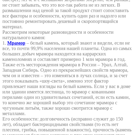
не стоит забывать, что это все-так работа не из легких. В
размышлении над ценой за такой продукт стоит сопоставить
все факторы и особенности, купить один раз и надолго или
постоянно ремонтировать дешевый и скоропортящийся
материал.
Рассмотрим некоторые разновидности и особенности
натурального камня:
1.
Мрамор
– белый камень, который знают и видели, если не
все, то почти 99,9% населения нашей планеты. Одна из самых
больших добыч мрамора находится на каррарских
каменоломнях и составляет примерно 1 млн мрамора в год.
Также есть месторождения мрамора в России – Урал, Алтай,
Западная Сибирь. Одно из прекраснейших свойств мрамора,
чем он и известен – это изменяться в лучах солнца, и за счет
этого показывать «шоу-света», именно этот фактор
привлекает наши взгляды на белый камень. Если у вас в доме
или здании имеется лестница, то мрамор с кованными
перилами один из удивительных сочетаний, если есть камин,
то конечно же хороший выбор это сочетание мрамора с
чугунным литьём, также хорошо смотрится мрамор с
металлами.
Его особенности: долговечность (исправно служит до 150
лет), обладает бактерицидными свойствами (то есть нет
плесени, грибка, повышенной влажности), прочность (камень