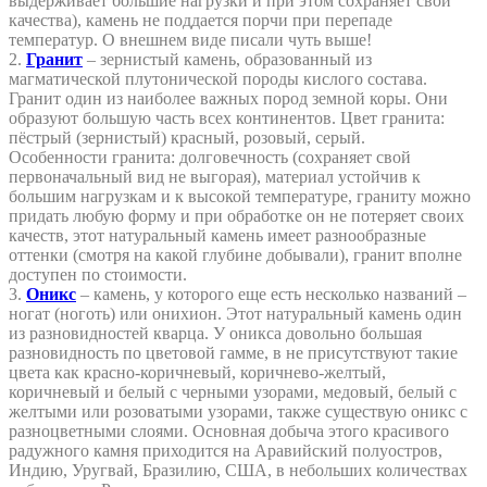
выдерживает большие нагрузки и при этом сохраняет свои
качества), камень не поддается порчи при перепаде
температур. О внешнем виде писали чуть выше!
2.
Гранит
– зернистый камень, образованный из
магматической плутонической породы кислого состава.
Гранит один из наиболее важных пород земной коры. Они
образуют большую часть всех континентов. Цвет гранита:
пёстрый (зернистый) красный, розовый, серый.
Особенности гранита: долговечность (сохраняет свой
первоначальный вид не выгорая), материал устойчив к
большим нагрузкам и к высокой температуре, граниту можно
придать любую форму и при обработке он не потеряет своих
качеств, этот натуральный камень имеет разнообразные
оттенки (смотря на какой глубине добывали), гранит вполне
доступен по стоимости.
3.
Оникс
– камень, у которого еще есть несколько названий –
ногат (ноготь) или онихион. Этот натуральный камень один
из разновидностей кварца. У оникса довольно большая
разновидность по цветовой гамме, в не присутствуют такие
цвета как красно-коричневый, коричнево-желтый,
коричневый и белый с черными узорами, медовый, белый с
желтыми или розоватыми узорами, также существую оникс с
разноцветными слоями. Основная добыча этого красивого
радужного камня приходится на Аравийский полуостров,
Индию, Уругвай, Бразилию, США, в небольших количествах