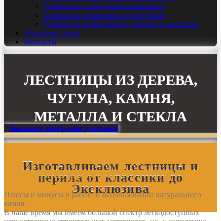
Стоимость ограждений крашенных
Стоимость стеклянных ограждений
Стоимость ограждений с деревом и металлом
Полезные статьи
Контакты
ЛЕСТНИЦЫ ИЗ ДЕРЕВА,
ЧУГУНА, КАМНЯ,
МЕТАЛЛА И СТЕКЛА
Закажите замер-консультацию
ждения
Изготавливаем лестницы и
Ступени из мрамора
перила от классики до
Эксклюзива
Плюсы и минусы в работе и использовании натурального
камня.
В наше время мы имеем большой спектр легкодоступных